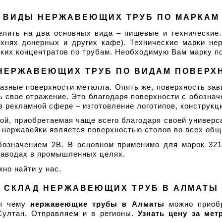
ВИДЫ НЕРЖАВЕЮЩИХ ТРУБ ПО МАРКАМ
елить на два основных вида – пищевые и технические.
хнях донерных и других кафе). Технические марки не
еских концентратов по трубам. Необходимую Вам марку 
НЕРЖАВЕЮЩИХ ТРУБ ПО ВИДАМ ПОВЕРХ
зные поверхности металла. Опять же, поверхность зав
 свое отражение. Это благодаря поверхности с обознач
 рекламной сфере – изготовление логотипов, конструкци
й, приобретаемая чаще всего благодаря своей универса
 нержавейки является поверхностью столов во всех общ
бозначением 2В. В основном применимо для марок 321,
 заводах в промышленных целях.
жно найти у нас.
СКЛАД НЕРЖАВЕЮЩИХ ТРУБ В АЛМАТЫ
я чему 
нержавеющие трубы в Алматы
 можно приобр
ултан. Отправляем и в регионы. 
Узнать цену за ме