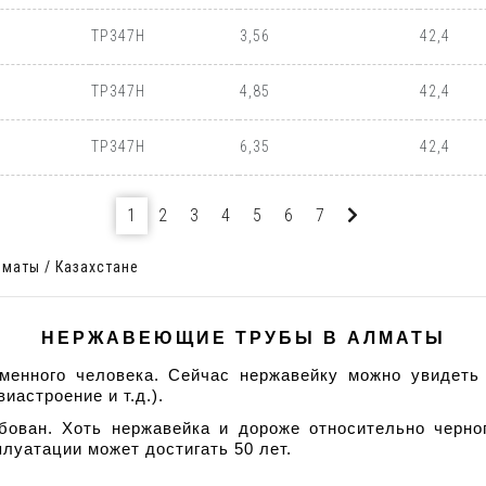
TP347H
3,56
42,4
TP347H
4,85
42,4
TP347H
6,35
42,4
1
2
3
4
5
6
7
маты / Казахстане
НЕРЖАВЕЮЩИЕ ТРУБЫ В АЛМАТЫ
нного человека. Сейчас нержавейку можно увидеть гд
астроение и т.д.).
ован. Хоть нержавейка и дороже относительно черног
луатации может достигать 50 лет. 