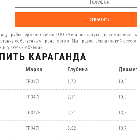
ОТПРАВИТЬ
ицу трубы нержавеющие в ТОО «Металлоторгующая компания» вы м
 доставку собственным транспортом. Мы предлагаем широкий ассор
х и в любых объёмах.
ПИТЬ КАРАГАНДА
Марка
Глубина
Диаме
TP347H
1,73
10,3
TP347H
2,11
10,3
TP347H
2,24
13,7
TP347H
3,02
13,7