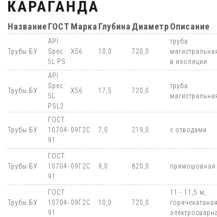
КАРАГАНДА
Название
ГОСТ
Марка
Глубина
Диаметр
Описание
API
труба
Трубы БУ
Spec
Х56
10,0
720,0
магистральна
5L PS
в изоляции
API
Spec
труба
Трубы БУ
Х56
17,5
720,0
5L
магистральна
PSL2
ГОСТ
Трубы БУ
10704-
09Г2С
7,0
219,0
с отводами
91
ГОСТ
Трубы БУ
10704-
09Г2С
9,0
820,0
прямошовная
91
ГОСТ
11 - 11,5 м,
Трубы БУ
10704-
09Г2С
10,0
720,0
горячекатаная
91
электросварн