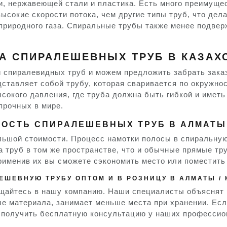
и, нержавеющей стали и пластика. Есть много преимуще
сокие скорости потока, чем другие типы труб, что дел
природного газа. Спиральные трубы также менее подвер
 СПИРАЛЕШЕВНЫХ ТРУБ В КАЗАХС
й спиралевидных труб и можем предложить забрать зака
ставляет собой трубу, которая сваривается по окружн
сокого давления, где труба должна быть гибкой и имет
прочных в мире.
МОСТЬ СПИРАЛЕШЕВНЫХ ТРУБ В АЛМАТЫ 
ьшой стоимости. Процесс намотки полосы в спиральную
а труб в том же пространстве, что и обычные прямые тр
именив их вы сможете сэкономить место или поместить 
ЛЕШЕВНУЮ ТРУБУ ОПТОМ И В РОЗНИЦУ В АЛМАТЫ /
щайтесь в нашу компанию. Наши специалисты объяснят 
е материала, занимает меньше места при хранении. Есл
и получить бесплатную консультацию у наших професси