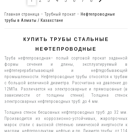
1
2
3
4
5
6
7
8
Главная страница
–
Трубный прокат
–
Нефтепроводные
трубы в Алматы / Казахстане
КУПИТЬ ТРУБЫ СТАЛЬНЫЕ
НЕФТЕПРОВОДНЫЕ
Труба нефтепроводная– полый сортовой прокат заданной
формы сечения и длины, эксплуатируемый в
нефтеперерабатывающей и нефтедобывающей
промышленности. Нефтепроводные трубы относятся к трубам
с большой величиной диаметра. Рассчитана на давление до
12МПа. Различается на электросварные и прямошовные (в
зависимости от толщины стенки). Толщина стенок
электросварных нефтепроводных труб: до 4 мм.
Толщина стенок бесшовных нефтепроводных труб: до 32 мм.
Производится из коррозионно-устойчивых, жаропрочных
марок стали с высокой степенью химической инертности к
маслам, нефтепродуктам, нефтью и пр. Диаметр трубы: от 114